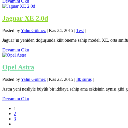
Devamını Oku
Jaguar XE 2.0d
Posted by
Yalın Gülmez
|
Kas 24, 2015
|
Test
|
Jaguar’ın yeniden doğuşunda kilit öneme sahip modeli XE, orta sınıf
Devamını Oku
Opel Astra
Posted by
Yalın Gülmez
|
Kas 22, 2015
|
İlk sürüş
|
Astra yeni nesliyle büyük bir iddiaya sahip ama eskisinin aynısı gibi
Devamını Oku
1
2
3