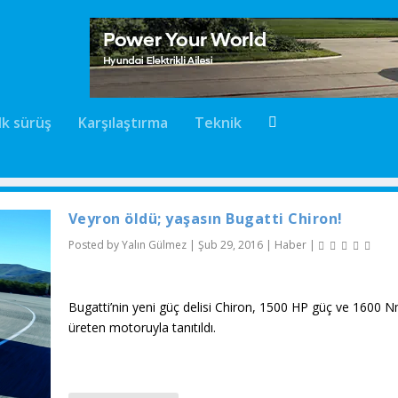
İlk sürüş
Karşılaştırma
Teknik
Veyron öldü; yaşasın Bugatti Chiron!
Posted by
Yalın Gülmez
|
Şub 29, 2016
|
Haber
|
Bugatti’nin yeni güç delisi Chiron, 1500 HP güç ve 1600 N
üreten motoruyla tanıtıldı.