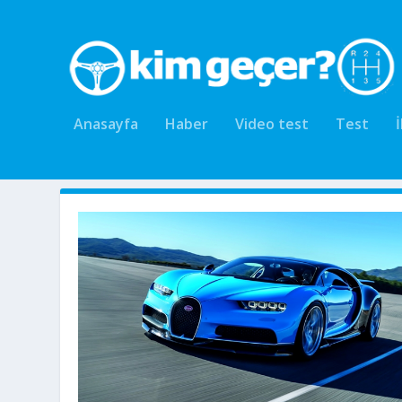
Anasayfa
Haber
Video test
Test
Ay:
Şubat 2016