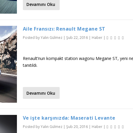
Devamını Oku
Aile Fransızı: Renault Megane ST
Posted by
Yalın Gülmez
|
Şub 22, 2016
|
Haber
|
Renault’nun kompakt station wagonu Megane ST, yeni nes
tanıtıldı.
Devamını Oku
Ve işte karşınızda: Maserati Levante
Posted by
Yalın Gülmez
|
Şub 20, 2016
|
Haber
|