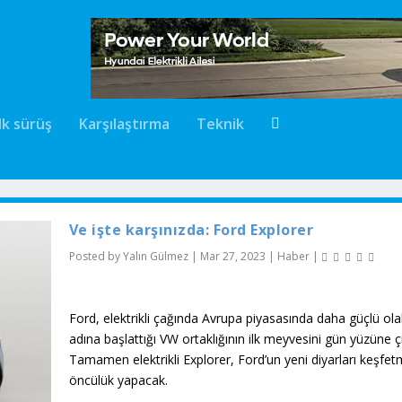
İlk sürüş
Karşılaştırma
Teknik
Ve işte karşınızda: Ford Explorer
Posted by
Yalın Gülmez
|
Mar 27, 2023
|
Haber
|
Ford, elektrikli çağında Avrupa piyasasında daha güçlü ol
adına başlattığı VW ortaklığının ilk meyvesini gün yüzüne çı
Tamamen elektrikli Explorer, Ford’un yeni diyarları keşfe
öncülük yapacak.