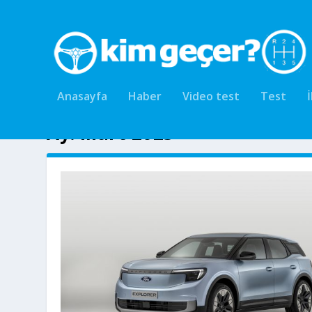
Anasayfa
Haber
Video test
Test
Ay:
Mart 2023