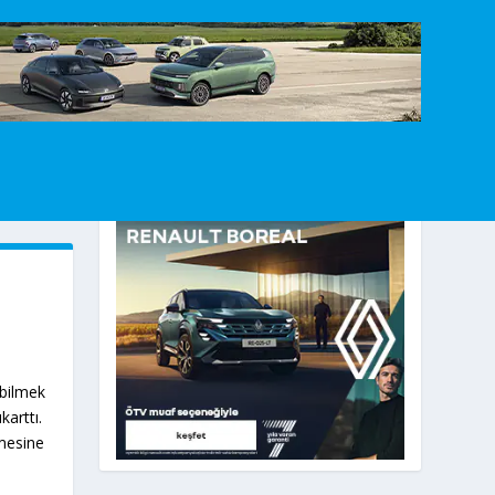
abilmek
karttı.
tmesine