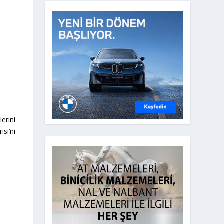
erini
si’ni