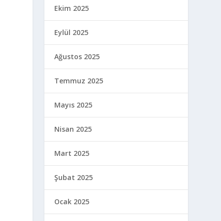
Ekim 2025
Eylül 2025
Ağustos 2025
Temmuz 2025
Mayıs 2025
Nisan 2025
Mart 2025
Şubat 2025
Ocak 2025