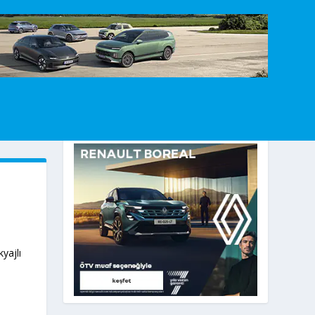
yajlı