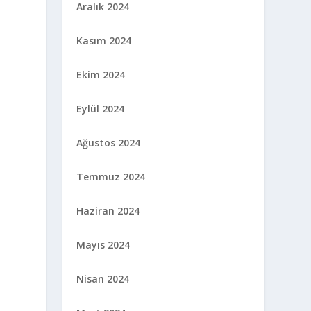
Aralık 2024
Kasım 2024
Ekim 2024
Eylül 2024
Ağustos 2024
Temmuz 2024
Haziran 2024
Mayıs 2024
Nisan 2024