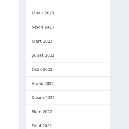
Mayıs 2023
Nisan 2023
Mart 2023
Şubat 2023
Ocak 2023
Aralık 2022
Kasım 2022
Ekim 2022
Eylül 2022