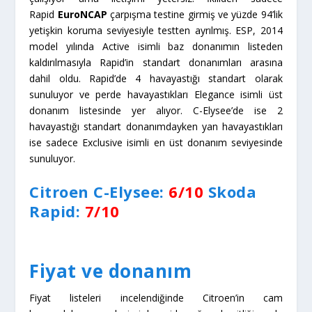
bile ciddi fark bulunuyor. Dizel motorlar tercih
edildiğindeyse fark biraz daha artıyor. Donanım
anlamında C-Elysee’nin eksikleri var ama yokluğu en
fazla hissedilen eksik havayastıkları olacaktır. Bunun
yanında Rapid’i konfor konusunda daha ileriye taşımak
mümkün.
Güncel fiyat bilgileri;
Citroen C-Elysee
fiyat listesi için
tıklayınız
Skoda Rapid fiyat listesi için
tıklayınız
Citroen C-Elysee:
17/20
Skoda
Rapid:
14/20