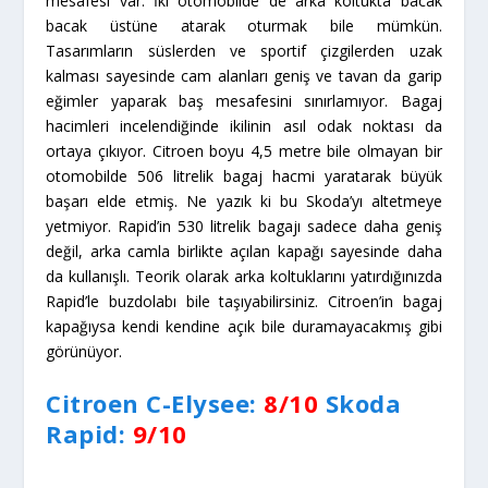
mesafesi var. İki otomobilde de arka koltukta bacak
bacak üstüne atarak oturmak bile mümkün.
Tasarımların süslerden ve sportif çizgilerden uzak
kalması sayesinde cam alanları geniş ve tavan da garip
eğimler yaparak baş mesafesini sınırlamıyor. Bagaj
hacimleri incelendiğinde ikilinin asıl odak noktası da
ortaya çıkıyor. Citroen boyu 4,5 metre bile olmayan bir
otomobilde 506 litrelik bagaj hacmi yaratarak büyük
başarı elde etmiş. Ne yazık ki bu Skoda’yı altetmeye
yetmiyor. Rapid’in 530 litrelik bagajı sadece daha geniş
değil, arka camla birlikte açılan kapağı sayesinde daha
da kullanışlı. Teorik olarak arka koltuklarını yatırdığınızda
Rapid’le buzdolabı bile taşıyabilirsiniz. Citroen’in bagaj
kapağıysa kendi kendine açık bile duramayacakmış gibi
görünüyor.
Citroen C-Elysee:
8/10
Skoda
Rapid:
9/10