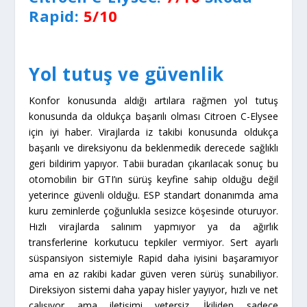
model yılında Active isimli baz donanımın listeden
kaldırılmasıyla Rapid’in standart donanımları arasına
dahil oldu. Rapid’de 4 havayastığı standart olarak
sunuluyor ve perde havayastıkları Elegance isimli üst
donanım listesinde yer alıyor. C-Elysee’de ise 2
havayastığı standart donanımdayken yan havayastıkları
ise sadece Exclusive isimli en üst donanım seviyesinde
sunuluyor.
Citroen C-Elysee:
6/10
Skoda
Rapid:
7/10
Fiyat ve donanım
Fiyat listeleri incelendiğinde Citroen’in cam
kumandalarının yerleşimi, bagaj kapağının basitliği ya da
direksiyon derinlik ayarı sunmaması gibi giderlerden niye
kurtulduğu ortaya çıkıyor. İkilinin baz fiyatları arasında