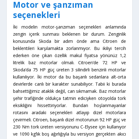
beklentileri karşılamakta zorlanmıyor. Bu ikiliyi tercih
ederken öne çıkan özellik makul fiyatsa yönünüz 1,2
litrelik baz motorlar olmalı. Citroen’de 72 HP ve
Skoda’da 75 HP güç üreten 3 silindirli benzinli motorlar
kullanılıyor. İki motor da bu başarılı sedanlara alt-orta
devirlerde canlı bir karakter sunabiliyor. Tabii ki burada
bahsettiğimiz ataklık değil, can sıkmamak. Baz motorlar
şehir trafiğinde oldukça tatmin ediciyken otoyolda tork
eksikliğini hissettiriyorlar. Bundan hoşlanmayanlar
rotasını aradaki seçenekleri atlayıp dizel motorlara
çevirmeli. Citroen, başarılı dizel motorunun 92 HP güç ve
230 Nm tork üreten versiyonunu C-Elysee için kullanıyor
ve 1090 kg’lık boş ağırlığıyla bu versiyon gerçekten akıcı
sürüşler sunabiliyor. Dizel motorun devir bandı geniş ve
alt devirlerden itibaren iyi çekiş sunuyor. Otoyolda da
nefesi kolay kesilmiyor. Bütün bunlara rağmen tüketimin
her zaman 6,0 litre/100 km’nin altında tutulabiliyor
olması da pastanın kreması oluyor. Skoda ise 1,6 litrelik
dizel motorun, manuel şanzımanla 105 HP DSG