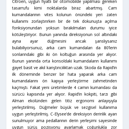
Citroen, uygun fiyatlı bir otomobilde yapılması gereken
tasarrufu kimi noktalarda biraz abartmış. Cam
kumandalarının vites kolunun önündeki yeri zaten
kullanımı zorlaştırırken bir de tek dokunuşta açılma
fonksiyonundan yoksun bırakılmaları durumu iyice
kötüleştiriyor. Bunun yanında direksiyonun sol altındaki
ayna ayar düğmesini ancak şanslıysanız
bulabiliyorsunuz, arka cam kumandaları da 80’lerin
sonlarındaki gibi iki ön koltuğun arasında yer alıyor.
Bunun yanında orta konsoldaki kumandaların kullanımı
gayet basit ve akıl karıştırıcılıktan uzak. Skoda da Rapid’in
ilk döneminde benzer bir hata yaparak arka cam
kumandalarını ön kapıya yerleştirme zahmetinden
kaçmıştı. Fakat yeni üretimlerde 4 camın kumandası da
sürücü kapısında yer alıyor. Rapid’in kokpiti, tarzı gibi
Alman ekolünden gelen titiz ergonomi anlayışıyla
yerleştirilmiş. Düğmeler büyük ve sezgisel kullanıma
uygun yerleştirilmiş. C-Elysee’de direksiyon derinlik ayarı
sunulmuyor ama pedallarının derin yerleşimi sayesinde
uygun sürüş pozisyonu ayarlamak çoğunlukla zor