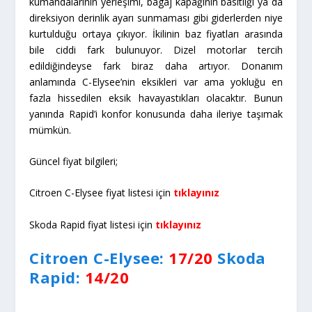
Sonuç:
C-Elysee başarılı süspansiyon sistemi ve ergonomi
hatalarıyla birlikte sunulan uygun fiyatıyla Rapid’i geride
bıraktı. Sonuç, A noktasından B noktasına rahatça
gitmek için C-Elysee’nin daha iyi bir seçenek olduğunu
gösteriyor ki bu da varoluş hedefini tam 12’den
vurduğunu gösteriyor. Detaylara daha fazla önem
veriyorsanız rotanızın Rapid’e dönmesi olması sizi daha
mutlu edecektir.
Citroen C-Elysee:
63/100
Skoda
Rapid:
61/100
PAYLAŞ: