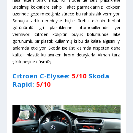
hala elden bırakılmadı. İki model de sert plastiklerle
üretilmiş kokpitlere sahip. Fakat parmaklarınızı kokpitin
üzerinde gezdirmediğiniz sürece bu rahatsızlık vermiyor.
Sonuçta artık neredeyse hiçbir üretici eskinin berbat
görünümlü gri plastiklerine otomobillerinde yer
vermiyor. Citroen kokpitin büyük bölümünde lake
görünümlü bir plastik kullanmış ki bu da kalite algısını iyi
anlamda etkiliyor. Skoda ise üst kısımda nispeten daha
kaliteli plastik kullanırken krom detaylarla Alman tarzı
şıklık peşine düşmüş.
Citroen C-Elysee:
5/10
Skoda
Rapid:
5/10