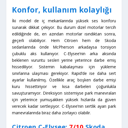
Yol tutuş ve güvenlik
Konfor konusunda aldığı artılara rağmen yol tutuş
konusunda da oldukça başarılı olması Citroen C-Elysee
için iyi haber. Virajlarda iz takibi konusunda oldukça
başarılı ve direksiyonu da beklenmedik derecede sağlıklı
geri bildirim yapıyor. Tabii buradan çıkarılacak sonuç bu
otomobilin bir GTI’ın sürüş keyfine sahip olduğu değil
yeterince güvenli olduğu. ESP standart donanımda ama
kuru zeminlerde çoğunlukla sesizce köşesinde oturuyor.
Hızlı virajlarda salınım yapmıyor ya da ağırlık
transferlerine korkutucu tepkiler vermiyor. Sert ayarlı
süspansiyon sistemiyle Rapid daha iyisini başaramıyor
ama en az rakibi kadar güven veren sürüş sunabiliyor.
Direksiyon sistemi daha yapay hisler yayıyor, hızlı ve net
çalışıyor ama iletişimi yetersiz. İkiliden sadece
Rapid
EuroNCAP
çarpışma testine girmiş ve yüzde 94’lik
yetişkin koruma seviyesiyle testten ayrılmış. ESP, 2014