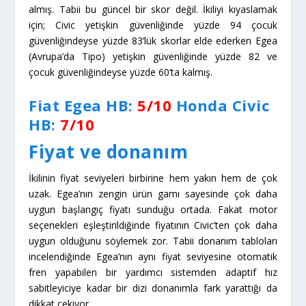
almış. Tabii bu güncel bir skor değil. İkiliyi kıyaslamak
için; Civic yetişkin güvenliğinde yüzde 94 çocuk
güvenliğindeyse yüzde 83’lük skorlar elde ederken Egea
(Avrupa’da Tipo) yetişkin güvenliğinde yüzde 82 ve
çocuk güvenliğindeyse yüzde 60’ta kalmış.
Fiat Egea HB:
5/10
Honda Civic
HB
:
7/10
Fiyat ve donanım
İkilinin fiyat seviyeleri birbirine hem yakın hem de çok
uzak. Egea’nın zengin ürün gamı sayesinde çok daha
uygun başlangıç fiyatı sunduğu ortada. Fakat motor
seçenekleri eşleştirildiğinde fiyatının Civic’ten çok daha
uygun olduğunu söylemek zor. Tabii donanım tabloları
incelendiğinde Egea’nın aynı fiyat seviyesine otomatik
fren yapabilen bir yardımcı sistemden adaptif hız
sabitleyiciye kadar bir dizi donanımla fark yarattığı da
dikkat çekiyor.