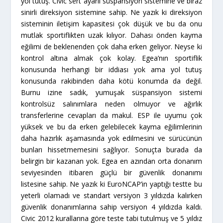
yol tutuş. Civic sert ayarlı süspansiyon sistemine ve biraz
sinirli direksiyon sistemine sahip. Ne yazık ki direksiyon
sisteminin iletişim kapasitesi çok düşük ve bu da onu
mutlak sportiflikten uzak kılıyor. Dahası önden kayma
eğilimi de beklenenden çok daha erken geliyor. Neyse ki
kontrol altına almak çok kolay. Egea’nın sportiflik
konusunda herhangi bir iddiası yok ama yol tutuş
konusunda rakibinden daha kötü konumda da değil.
Burnu izine sadık, yumuşak süspansiyon sistemi
kontrolsüz salınımlara neden olmuyor ve ağırlık
transferlerine cevapları da makul. ESP ile uyumu çok
yüksek ve bu da erken gelebilecek kayma eğilimlerinin
daha hazırlık aşamasında yok edilmesini ve sürücünün
bunları hissetmemesini sağlıyor. Sonuçta burada da
belirgin bir kazanan yok. Egea en azından orta donanım
seviyesinden itibaren güçlü bir güvenlik donanımı
listesine sahip. Ne yazık ki EuroNCAP’in yaptığı testte bu
yeterli olamadı ve standart versiyon 3 yıldızda kalırken
güvenlik donanımlarına sahip versiyon 4 yıldızda kaldı.
Civic 2012 kurallarına göre teste tabi tutulmuş ve 5 yıldız