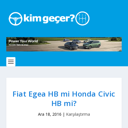
Fiat Egea HB mi Honda Civic
HB mi?
Ara 18, 2016
|
Karşılaştırma