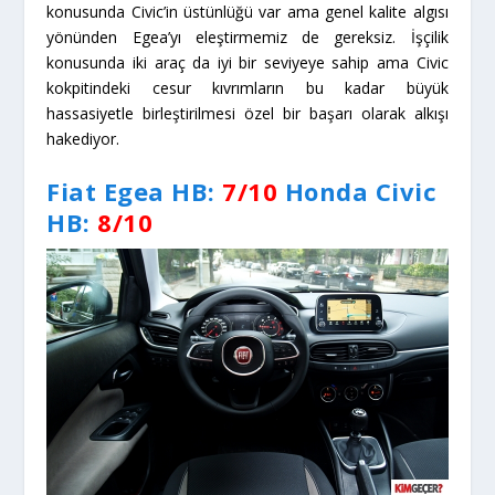
konusunda Civic’in üstünlüğü var ama genel kalite algısı
yönünden Egea’yı eleştirmemiz de gereksiz. İşçilik
konusunda iki araç da iyi bir seviyeye sahip ama Civic
kokpitindeki cesur kıvrımların bu kadar büyük
hassasiyetle birleştirilmesi özel bir başarı olarak alkışı
hakediyor.
Fiat Egea HB:
7/10
Honda Civic
HB
:
8/10