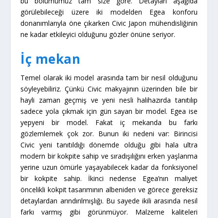
bu bölümümüz tam size göre. Detayları aşağıda
görülebileceği üzere iki modelden Egea konforu
donanımlarıyla öne çıkarken Civic Japon mühendisliğinin
ne kadar etkileyici olduğunu gözler önüne seriyor.
İç mekan
Temel olarak iki model arasında tam bir nesil olduğunu
söyleyebiliriz. Çünkü Civic makyajının üzerinden bile bir
hayli zaman geçmiş ve yeni nesli halihazırda tanıtılıp
sadece yola çıkmak için gün sayan bir model. Egea ise
yepyeni bir model. Fakat iç mekanda bu farkı
gözlemlemek çok zor. Bunun iki nedeni var: Birincisi
Civic yeni tanıtıldığı dönemde olduğu gibi hala ultra
modern bir kokpite sahip ve sıradışılığını erken yaşlanma
yerine uzun ömürle yaşayabilecek kadar da fonksiyonel
bir kokpite sahip. İkinci nedense Egea’nın maliyet
öncelikli kokpit tasarımının albeniden ve görece gereksiz
detaylardan arındırılmışlığı. Bu sayede ikili arasında nesil
farkı varmış gibi görünmüyor. Malzeme kaliteleri