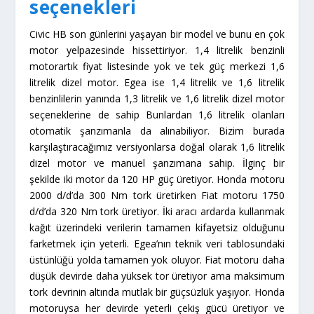
seçenekleri
Civic HB son günlerini yaşayan bir model ve bunu en çok
motor yelpazesinde hissettiriyor. 1,4 litrelik benzinli
motorartık fiyat listesinde yok ve tek güç merkezi 1,6
litrelik dizel motor. Egea ise 1,4 litrelik ve 1,6 litrelik
benzinlilerin yanında 1,3 litrelik ve 1,6 litrelik dizel motor
seçeneklerine de sahip Bunlardan 1,6 litrelik olanları
otomatik şanzımanla da alınabiliyor. Bizim burada
karşılaştıracağımız versiyonlarsa doğal olarak 1,6 litrelik
dizel motor ve manuel şanzımana sahip. İlginç bir
şekilde iki motor da 120 HP güç üretiyor. Honda motoru
2000 d/d’da 300 Nm tork üretirken Fiat motoru 1750
d/d’da 320 Nm tork üretiyor. İki aracı ardarda kullanmak
kağıt üzerindeki verilerin tamamen kifayetsiz olduğunu
farketmek için yeterli. Egea’nın teknik veri tablosundaki
üstünlüğü yolda tamamen yok oluyor. Fiat motoru daha
düşük devirde daha yüksek tor üretiyor ama maksimum
tork devrinin altında mutlak bir güçsüzlük yaşıyor. Honda
motoruysa her devirde yeterli çekiş gücü üretiyor ve