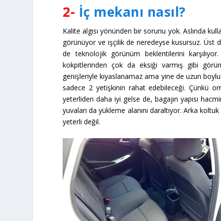
2-
İç mekanı nasıl?
Kalite algısı yönünden bir sorunu yok. Aslında kulla
görünüyor ve işçilik de neredeyse kusursuz. Üst 
de teknolojik görünüm beklentilerini karşılıyo
kokpitlerinden çok da eksiği varmış gibi görü
genişleriyle kıyaslanamaz ama yine de uzun boylu yet
sadece 2 yetişkinin rahat edebileceği. Çünkü om
yeterliden daha iyi gelse de, bagajın yapısı hacmin
yuvaları da yükleme alanını daraltıyor. Arka koltuk 
yeterli değil.