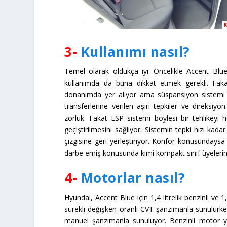
3-
Kullanımı nasıl?
Temel olarak oldukça iyi. Öncelikle Accent Blu
kullanımda da buna dikkat etmek gerekli. Faka
donanımda yer alıyor ama süspansiyon sistemi 
transferlerine verilen aşırı tepkiler ve direksiy
zorluk. Fakat ESP sistemi böylesi bir tehlikeyi
geçiştirilmesini sağlıyor. Sistemin tepki hızı kad
çizgisine geri yerleştiriyor. Konfor konusundays
darbe emiş konusunda kimi kompakt sınıf üyelerine
4-
Motorlar nasıl?
Hyundai, Accent Blue için 1,4 litrelik benzinli ve 
sürekli değişken oranlı CVT şanzımanla sunulurken
manuel şanzımanla sunuluyor. Benzinli motor ye