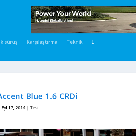
İlk sürüş
Karşılaştırma
Teknik
ccent Blue 1.6 CRDi
Eyl 17, 2014
|
Test