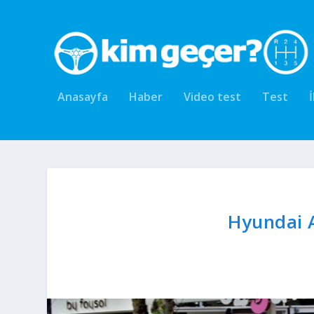
Anasayfa
Haber
Video test
Test
Hyundai A