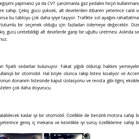
ğişimi yapmanız ya da CVT şanzımanla gaz pedalını hırçın kullanmanı
e sahip. Çekiş gücü yüksek, alt devirlerden itibaren yeterince canlı v
mansa bu tabloyu çok daha iyiye taşıyor. Trafikte sol ayağını rahatlatm
e tutumlu bir seçenek olduğu için fazladan ödemeye değecektir. Dize
ekiş gücü üretebildiği alt devirlerde garip bir uğultu üretmesi. Aslında sı
nuz.
 fiyatlı sedanlar bulunuyor. Fakat yiğidi öldürüp hakkını yemeyeli
nışlı bir otomobil. Hal böyle olunca rakip listesi kısalıyor ve Accen
iyonun donanım listesinde kaput izolasyonu ve reosta gibi ilginç eksikl
steleri çok daha doyurucu.
abilecek kadar iyi bir otomobil. Özellikle de benzinli motora sahip bi
eterince geniş iç mekana ve kesinlikle iyi sürüş özelliklerine sahip b