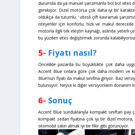
durumda da ya manuel şanzımanla bol bol vites de
gerekiyor. Dizel motorsa çok daha iyi bir karakter
oldukça da tutumlu. ‘ vitesli çift kavramalı şanzı
isteyenler için konforlu, hızlı ve makul dereced
motorla ilgili tek eleştiri kaynağı, aslında yeterli ç
bu yüzden vites değiştirmek zorunda kalabiliyorsu
5-
Fiyatı nasıl?
Öncelikle pazarda bu büyüklükte çok daha uygun
Accent Blue onlara göre çok daha modern ve kulla
Blue’nun fiyatı da makul sınıfına giriyor. Baz vers
bulunuyor. Neyse ki diğer versiyonların donanım li
6-
Sonuç
Accent Blue sunduklarıyla kompakt sınıftan pay çal
kompakt sedan fiyatına çok iyi bir dizel motora, y
otomobil satın almak iyi bir fikir gibi görünüyor.