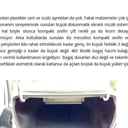
nılan plastikler sert ve süslü ayrıntıları da yok. Fakat malzemeler çok i
donanım seviyelerinde sunulan büyük dokunmatik ekranlı müzik sistem
r. Hal böyle olunca kompakt sınıfın çift renkli ya da krom detayl
nmüyor. Arka koltuklarda sunulan diz mesafesi kompakt sınıfın e
işkinleri bile rahat ettirebilecek kadar geniş. En büyük farklılık 3 değ
uz genişliği o kadar da büyük değil. 465 litrelik bagaj hacmi kulağ
 verimli kullanılmasını engelliyor. Bagaj duvarları düz değil ve tekerl
sırtlıkları asimetrik olarak katlansa da açılan boşluk da büyük yükler iç