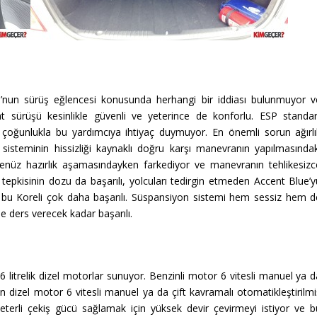
e’nun sürüş eğlencesi konusunda herhangi bir iddiası bulunmuyor v
t sürüşü kesinlikle güvenli ve yeterince de konforlu. ESP standar
çoğunlukla bu yardımcıya ihtiyaç duymuyor. En önemli sorun ağırlı
on sisteminin hissizliği kaynaklı doğru karşı manevranın yapılmasındak
 henüz hazırlık aşamasındayken farkediyor ve manevranın tehlikesizc
ar tepkisinin dozu da başarılı, yolcuları tedirgin etmeden Accent Blue’
a bu Koreli çok daha başarılı. Süspansiyon sistemi hem sessiz hem d
 ders verecek kadar başarılı.
1,6 litrelik dizel motorlar sunuyor. Benzinli motor 6 vitesli manuel ya 
 dizel motor 6 vitesli manuel ya da çift kavramalı otomatikleştirilmi
terli çekiş gücü sağlamak için yüksek devir çevirmeyi istiyor ve b