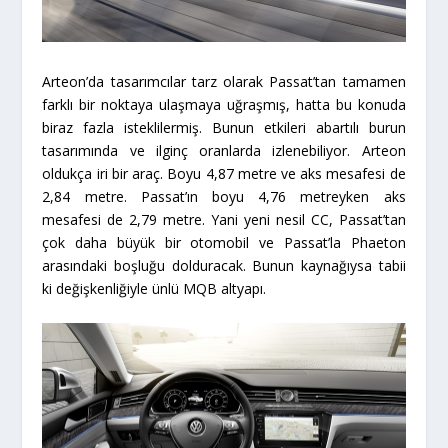
Arteon’da tasarımcılar tarz olarak Passat’tan tamamen
farklı bir noktaya ulaşmaya uğraşmış, hatta bu konuda
biraz fazla isteklilermiş. Bunun etkileri abartılı burun
tasarımında ve ilginç oranlarda izlenebiliyor. Arteon
oldukça iri bir araç. Boyu 4,87 metre ve aks mesafesi de
2,84 metre. Passat’ın boyu 4,76 metreyken aks
mesafesi de 2,79 metre. Yani yeni nesil CC, Passat’tan
çok daha büyük bir otomobil ve Passat’la Phaeton
arasındaki boşluğu dolduracak. Bunun kaynağıysa tabii
ki değişkenliğiyle ünlü MQB altyapı.