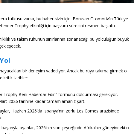
acera tutkusu varsa, bu haber sizin için. Borusan Otomotiv’in Türkiye
fender Trophy
etkinliği için başvuru sürecini resmen başlattı.
ıklılık ve takım ruhunun sınırlarının zorlanacağı bu yolculuğun büyük
çekleşecek.
Yol
amayacakları bir deneyim vadediyor. Ancak bu rüya takıma girmek o
kritik tarihler:
r Trophy Beni Haberdar Edin”
formunu doldurması gerekiyor.
Mart 2026
tarihine kadar tamamlamanız şart.
ylar, Haziran 2026’da İspanya’nın zorlu Les Comes arazisinde
k.
başarıyla aşanlar, 2026’nın son çeyreğinde Afrika’nın güneyindeki o