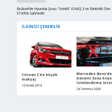
Brüksel’de Hyundai Şovu: “İzmitli” IONIQ 3 ve Elektrikli Dev
STARIA Sahnede!
İLGINIZI ÇEKEBILIR
Mercedes-Benz’de 
Citroen C4’e küçük
Dönemi Sona Eriyor
makyaj
İsimlendirme Strat
10 Aralık 2014
24 Temmuz 2026