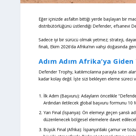
Eğer içinizde asfaltın bittiği yerde başlayan bir m
distribütörlüğünü üstlendiği Defender, efsanevi
De
Sadece iyi bir sürücü olmak yetmez; strateji, dayan
finali,
Ekim 2026’da Afrika’nın vahşi doğasında
ger
Adım Adım Afrika’ya Giden 
Defender Trophy, katılımcılarına parayla satın al
kadar kolay değil. İşte sizi bekleyen eleme süreci ve 
İlk Adım (Başvuru):
Adayların öncelikle
“Defende
Ardından iletilecek global başvuru formunu
10 
Yarı Final (İspanya):
Ön elemeyi geçen şanslı ada
düzenlenecek bölgesel elemelere davet edilece
Büyük Final (Afrika):
İspanya’daki çamur ve tozu 