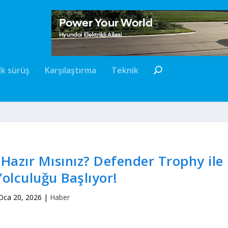
İlk sürüş
Karşılaştırma
Teknik
Hazır Mısınız? Defender Trophy ile
Yolculuğu Başlıyor!
Oca 20, 2026
|
Haber