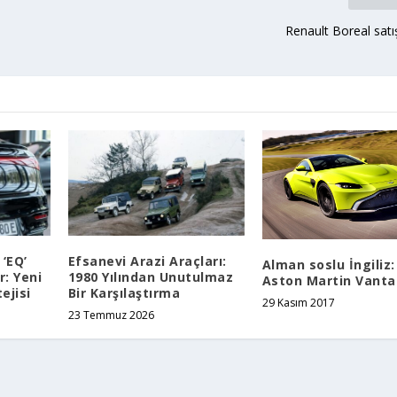
Renault Boreal sat
‘EQ’
Efsanevi Arazi Araçları:
Alman soslu İngiliz:
: Yeni
1980 Yılından Unutulmaz
Aston Martin Vant
ejisi
Bir Karşılaştırma
29 Kasım 2017
23 Temmuz 2026