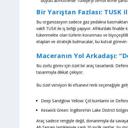
büyülü atmosferde Türkiye’yi temsil etme şansı
Bir Yarıştan Fazlası: TUSK i
Bu organizasyon sadece gaz pedalına basmaktan ib
vakfı
TUSK
ile iş birliği yapıyor. Afrika’daki finald
tükenmekte olan türlerin korunması ve biyoçeşitlili
etapları ve stratejik bulmacalar, bu kutsal görevin 
Maceranın Yol Arkadaşı: “D
Bu zorlu görev için özel bir araç tasarlandı. Defen
tasarımıyla dikkat çekiyor.
Bu özel versiyon iki efsanevi renk seçeneğiyle geli
Deep Sandglow Yellow:
Çöl kumlarını ve Defende
Keswick Green:
İngiltere’nin Lake District bölge
Araç sadece rengiyle değil, donanımıyla da savaşa
All-Terrain lastikleriyle
sarılı 20 inçlik jantlar, bu m