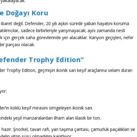
 yakalayacak.
le Doğayı Koru
aret değil. Defender, 20 yılı aşkın süredir yaban hayatını koruma
e katılımcılar, sadece birbirleriyle yarışmayacak; aynı zamanda nesli
k için gerçek saha görevlerinde yer alacaklar. Kanyon geçişleri, nehir
bir parçası olacak.
efender Trophy Edition”
der Trophy Edition, geçmişin ikonik sarı keşif araçlarına selam duran
yor:
r’ın köklü keşif mirasını simgeleyen ikonik sarı.
sindeki yeşil manzaralardan ilham alan klasik bir ton.
 hazır.
Şnorkel
, tavan rafı, yan taşıma çantası, çamurluk paçalıkları ve
odelin vitrin süsü olmadığını kanıtlıyor.