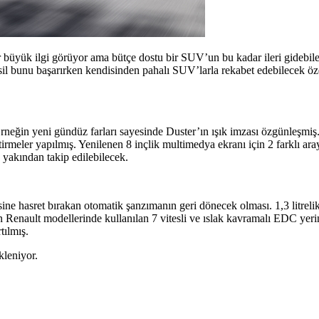
büyük ilgi görüyor ama bütçe dostu bir SUV’un bu kadar ileri gidebile
nesil bunu başarırken kendisinden pahalı SUV’larla rekabet edebilecek öz
Örneğin yeni gündüz farları sayesinde Duster’ın ışık imzası özgünleşmiş.
meler yapılmış. Yenilenen 8 inçlik multimedya ekranı için 2 farklı arayü
yakından takip edilebilecek.
sine hasret bırakan otomatik şanzımanın geri dönecek olması. 1,3 litreli
nault modellerinde kullanılan 7 vitesli ve ıslak kavramalı EDC yeri
tılmış.
kleniyor.