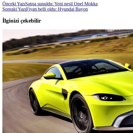
Önceki Yazı
Satışa sunuldu: Yeni nesil Opel Mokka
Sonraki Yazı
Fiyatı belli oldu: Hyundai Bayon
İlginizi çekebilir