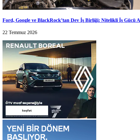
Ford, Google ve BlackRock’tan Dev İş Birliği: Nitelikli İş Gücü
22 Temmuz 2026