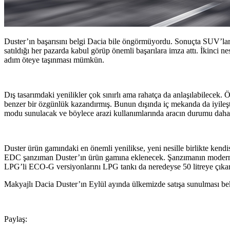
Duster’ın başarısını belgi Dacia bile öngörmüyordu. Sonuçta SUV’lar 
satıldığı her pazarda kabul görüp önemli başarılara imza attı. İkinci 
adım öteye taşınması mümkün.
Dış tasarımdaki yenilikler çok sınırlı ama rahatça da anlaşılabilecek. 
benzer bir özgünlük kazandırmış. Bunun dışında iç mekanda da iyileştir
modu sunulacak ve böylece arazi kullanımlarında aracın durumu daha 
Duster ürün gamındaki en önemli yenilikse, yeni nesille birlikte kendi
EDC şanzıman Duster’ın ürün gamına eklenecek. Şanzımanın modern Re
LPG’li ECO-G versiyonlarını LPG tankı da neredeyse 50 litreye çıkar
Makyajlı Dacia Duster’ın Eylül ayında ülkemizde satışa sunulması be
Paylaş: