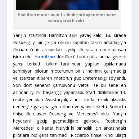
Hamilton motorunun 1 silindirini kaybetmesinden
sonra yarışı bıraktı.
Yarışın startında Hamilton aşırı yavaş kaldı. Bu sırada
Rosberg iyi bir çıkışla önünü kapatan takım arkadaşıyla
Ricciardo’nun arasından sıyrılıp ilk viraja önde ulaşan
isim oldu.
Hamilton
dördüncü turda pit alanına girerek
yarışı terketti. takım tarafından yapılan açıklamada
şampiyon pilotun motorunun bir silindirinin çalışmadığı
ve starttan itibaren motorun güç üretemediği söylendi.
Son dört senenin şampiyonu Vettel ise bu sene en
azından iyi bir başlangıç yapamadı. Start diziliminde 13.
cepte yer alan Avusturyalı, altıncı turda teknik aksaklık
nedeniyle garajına geri döndü ve yarışı terketti. Sonuçta
finişe ilk ulaşan Rosberg ve Mercedes’i oldu. Yarışın
heyecanlı geçip geçmediğine gelirsek, Rosberg’in
Mercedes’i o kadar hızlıydı ki birincilik için arkasındaki
pilotlara hiç şans tanımadı. Ricciardo finişe ikinci ulaştı