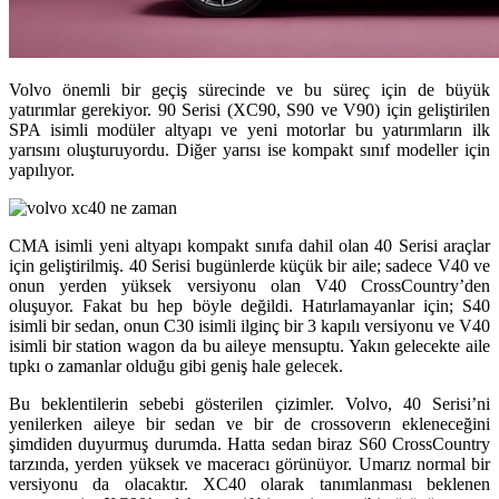
Volvo önemli bir geçiş sürecinde ve bu süreç için de büyük
yatırımlar gerekiyor. 90 Serisi (XC90, S90 ve V90) için geliştirilen
SPA isimli modüler altyapı ve yeni motorlar bu yatırımların ilk
yarısını oluşturuyordu. Diğer yarısı ise kompakt sınıf modeller için
yapılıyor.
CMA isimli yeni altyapı kompakt sınıfa dahil olan 40 Serisi araçlar
için geliştirilmiş. 40 Serisi bugünlerde küçük bir aile; sadece V40 ve
onun yerden yüksek versiyonu olan V40 CrossCountry’den
oluşuyor. Fakat bu hep böyle değildi. Hatırlamayanlar için; S40
isimli bir sedan, onun C30 isimli ilginç bir 3 kapılı versiyonu ve V40
isimli bir station wagon da bu aileye mensuptu. Yakın gelecekte aile
tıpkı o zamanlar olduğu gibi geniş hale gelecek.
Bu beklentilerin sebebi gösterilen çizimler. Volvo, 40 Serisi’ni
yenilerken aileye bir sedan ve bir de crossoverın ekleneceğini
şimdiden duyurmuş durumda. Hatta sedan biraz S60 CrossCountry
tarzında, yerden yüksek ve maceracı görünüyor. Umarız normal bir
versiyonu da olacaktır. XC40 olarak tanımlanması beklenen