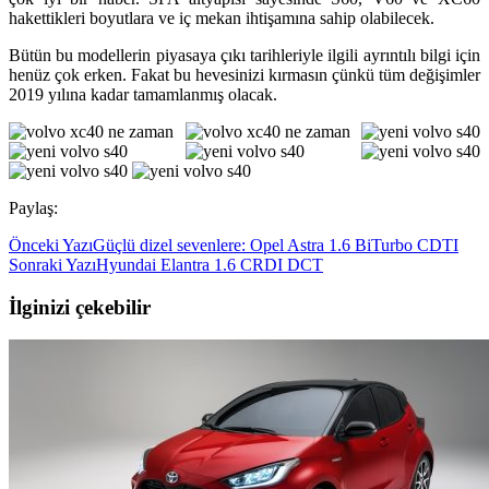
hakettikleri boyutlara ve iç mekan ihtişamına sahip olabilecek.
Bütün bu modellerin piyasaya çıkı tarihleriyle ilgili ayrıntılı bilgi için
henüz çok erken. Fakat bu hevesinizi kırmasın çünkü tüm değişimler
2019 yılına kadar tamamlanmış olacak.
Paylaş:
Önceki Yazı
Güçlü dizel sevenlere: Opel Astra 1.6 BiTurbo CDTI
Sonraki Yazı
Hyundai Elantra 1.6 CRDI DCT
İlginizi çekebilir