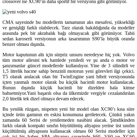
crossover ise XC90’ın daha sportif bir versiyonu gibi görünüyor.
CMA sayesinde bu modellerin tamamının aks mesafesi, yüksekliği
ve genişliği farklı olabilecek. Tarz olarak bakıldığında da modeller
arasında pek bir akrabalık bağı olmayacak gibi görünüyor. Tabii
sedan karoserli versiyonun arka tasarımının S90’la büyük oranda
benzer olması dışında.
Motor kaputunun altı için sürpriz unsuru neredeyse hiç yok. Volvo
tüm motor ailesini tek hamlede yeniledi ve şu anda o motor ve
şanzımanlar güncel modellerde kullanılıyor. Yine de 3 silindirli ve
1,5 litrelik hacme sahip benzinli motorun yeni görevleri ilgi çekici.
T5 olarak anılacak olan bir TwinEngine yani hibrit versiyonunda
içten yanmalı motor olarak bu küçük hacimli motor kullanılacak.
Bunun dışında küçük hacimli bir dizelden hala kimse
bahsetmiyor.Yani başarılı olsa da ülkemizde vergiyle cezalandırılan
2,0 litrelik tek dizel olmaya devam edecek.
Bu yenilik rüzgarı, nispeten yeni bir model olan XC90’ı kısa süre
içinde ürün gamının en eskisi konumuna geriletecek. Çünkü yakın
zamanda 60 Serisi de yenilemeden nasibini alacak. Şimdikinden
farklı olarak kompakt sınıfın büyütülmüş altyapısı yerine üst sınıfın
küçültülmüş altyapısını kullanacak olması 60 Serisi modeller için
çok iyi bir haber. SPA altyapısı sayesinde S60, V60 ve XC60