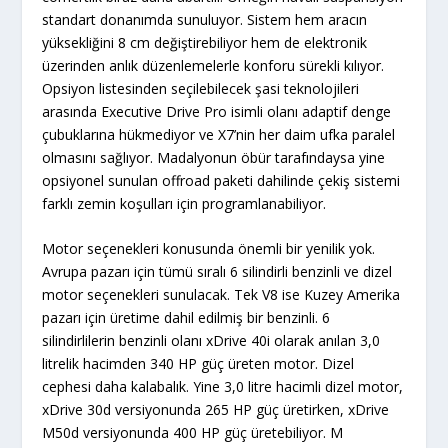
standart donanımda sunuluyor. Sistem hem aracın
yüksekliğini 8 cm değiştirebiliyor hem de elektronik
üzerinden anlık düzenlemelerle konforu sürekli kılıyor.
Opsiyon listesinden seçilebilecek şasi teknolojileri
arasında Executive Drive Pro isimli olanı adaptif denge
çubuklarına hükmediyor ve X7’nin her daim ufka paralel
olmasını sağlıyor. Madalyonun öbür tarafındaysa yine
opsiyonel sunulan offroad paketi dahilinde çekiş sistemi
farklı zemin koşulları için programlanabiliyor.
Motor seçenekleri konusunda önemli bir yenilik yok.
Avrupa pazarı için tümü sıralı 6 silindirli benzinli ve dizel
motor seçenekleri sunulacak. Tek V8 ise Kuzey Amerika
pazarı için üretime dahil edilmiş bir benzinli. 6
silindirlilerin benzinli olanı xDrive 40i olarak anılan 3,0
litrelik hacimden 340 HP güç üreten motor. Dizel
cephesi daha kalabalık. Yine 3,0 litre hacimli dizel motor,
xDrive 30d versiyonunda 265 HP güç üretirken, xDrive
M50d versiyonunda 400 HP güç üretebiliyor. M