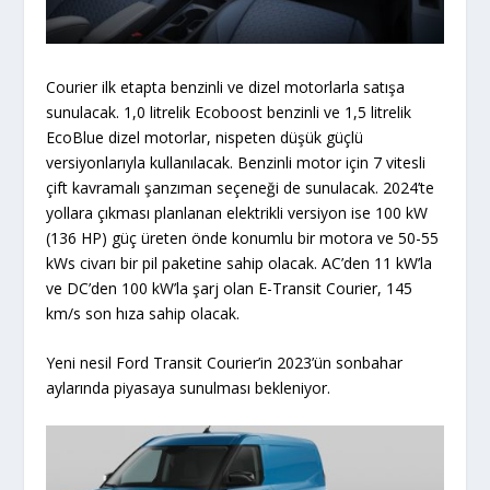
Courier ilk etapta benzinli ve dizel motorlarla satışa
sunulacak. 1,0 litrelik Ecoboost benzinli ve 1,5 litrelik
EcoBlue dizel motorlar, nispeten düşük güçlü
versiyonlarıyla kullanılacak. Benzinli motor için 7 vitesli
çift kavramalı şanzıman seçeneği de sunulacak. 2024’te
yollara çıkması planlanan elektrikli versiyon ise 100 kW
(136 HP) güç üreten önde konumlu bir motora ve 50-55
kWs civarı bir pil paketine sahip olacak. AC’den 11 kW’la
ve DC’den 100 kW’la şarj olan E-Transit Courier, 145
km/s son hıza sahip olacak.
Yeni nesil Ford Transit Courier’in 2023’ün sonbahar
aylarında piyasaya sunulması bekleniyor.