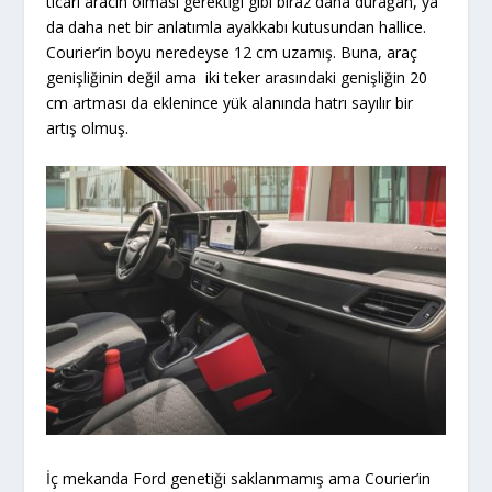
ticari aracın olması gerektiği gibi biraz daha durağan, ya
da daha net bir anlatımla ayakkabı kutusundan hallice.
Courier’in boyu neredeyse 12 cm uzamış. Buna, araç
genişliğinin değil ama iki teker arasındaki genişliğin 20
cm artması da eklenince yük alanında hatrı sayılır bir
artış olmuş.
İç mekanda Ford genetiği saklanmamış ama Courier’in