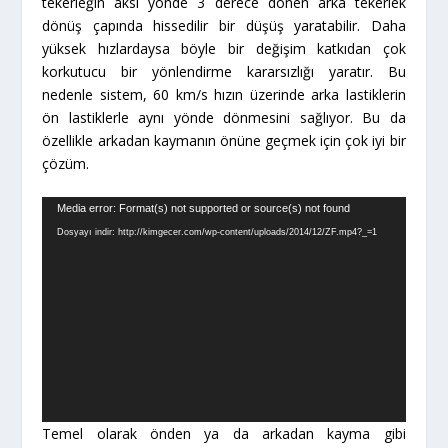
tekerleğin aksi yönde 3 derece dönen arka tekerlek
dönüş çapında hissedilir bir düşüş yaratabilir. Daha
yüksek hızlardaysa böyle bir değişim katkıdan çok
korkutucu bir yönlendirme kararsızlığı yaratır. Bu
nedenle sistem, 60 km/s hızın üzerinde arka lastiklerin
ön lastiklerle aynı yönde dönmesini sağlıyor. Bu da
özellikle arkadan kaymanın önüne geçmek için çok iyi bir
çözüm.
Video
Media error: Format(s) not supported or source(s) not found
oynatıcı
Dosyayı indir: http://kimgecer.com/wp-content/uploads/2014/12/ZF.mp4?_=1
Temel olarak önden ya da arkadan kayma gibi