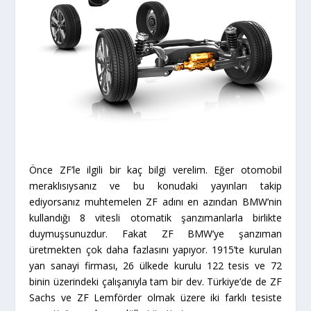
Önce ZF’le ilgili bir kaç bilgi verelim. Eğer otomobil
meraklısıysanız ve bu konudaki yayınları takip
ediyorsanız muhtemelen ZF adını en azından BMW’nin
kullandığı 8 vitesli otomatik şanzımanlarla birlikte
duymuşsunuzdur. Fakat ZF BMW’ye şanzıman
üretmekten çok daha fazlasını yapıyor. 1915’te kurulan
yan sanayi firması, 26 ülkede kurulu 122 tesis ve 72
binin üzerindeki çalışanıyla tam bir dev. Türkiye’de de ZF
Sachs ve ZF Lemförder olmak üzere iki farklı tesiste