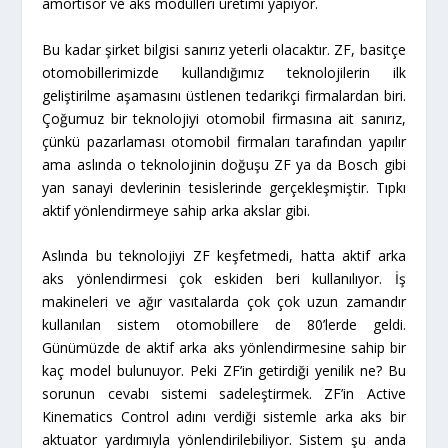
amortisör ve aks modülleri üretimi yapıyor.
Bu kadar şirket bilgisi sanırız yeterli olacaktır. ZF, basitçe
otomobillerimizde kullandığımız teknolojilerin ilk
geliştirilme aşamasını üstlenen tedarikçi firmalardan biri.
Çoğumuz bir teknolojiyi otomobil firmasına ait sanırız,
çünkü pazarlaması otomobil firmaları tarafından yapılır
ama aslında o teknolojinin doğuşu ZF ya da Bosch gibi
yan sanayi devlerinin tesislerinde gerçekleşmiştir. Tıpkı
aktif yönlendirmeye sahip arka akslar gibi.
Aslında bu teknolojiyi ZF keşfetmedi, hatta aktif arka
aks yönlendirmesi çok eskiden beri kullanılıyor. İş
makineleri ve ağır vasıtalarda çok çok uzun zamandır
kullanılan sistem otomobillere de 80’lerde geldi.
Günümüzde de aktif arka aks yönlendirmesine sahip bir
kaç model bulunuyor. Peki ZF’in getirdiği yenilik ne? Bu
sorunun cevabı sistemi sadeleştirmek. ZF’in Active
Kinematics Control adını verdiği sistemle arka aks bir
aktuator yardımıyla yönlendirilebiliyor. Sistem şu anda