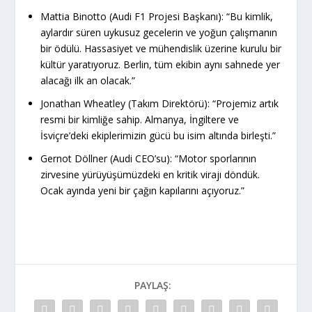
Mattia Binotto (Audi F1 Projesi Başkanı):
“Bu kimlik,
aylardır süren uykusuz gecelerin ve yoğun çalışmanın
bir ödülü. Hassasiyet ve mühendislik üzerine kurulu bir
kültür yaratıyoruz. Berlin, tüm ekibin aynı sahnede yer
alacağı ilk an olacak.”
Jonathan Wheatley (Takım Direktörü):
“Projemiz artık
resmi bir kimliğe sahip. Almanya, İngiltere ve
İsviçre’deki ekiplerimizin gücü bu isim altında birleşti.”
Gernot Döllner (Audi CEO’su):
“Motor sporlarının
zirvesine yürüyüşümüzdeki en kritik virajı döndük.
Ocak ayında yeni bir çağın kapılarını açıyoruz.”
PAYLAŞ: