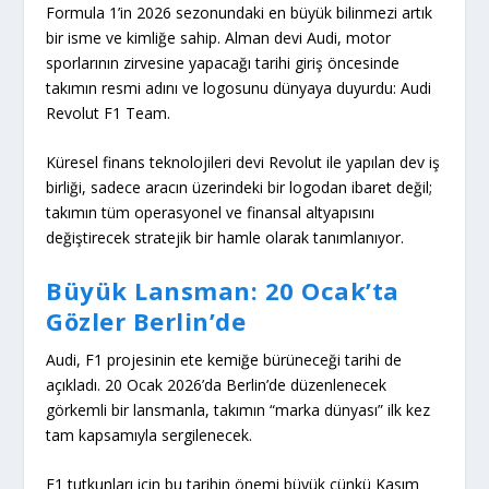
Formula 1’in 2026 sezonundaki en büyük bilinmezi artık
bir isme ve kimliğe sahip. Alman devi Audi, motor
sporlarının zirvesine yapacağı tarihi giriş öncesinde
takımın resmi adını ve logosunu dünyaya duyurdu:
Audi
Revolut F1 Team
.
Küresel finans teknolojileri devi Revolut ile yapılan dev iş
birliği, sadece aracın üzerindeki bir logodan ibaret değil;
takımın tüm operasyonel ve finansal altyapısını
değiştirecek stratejik bir hamle olarak tanımlanıyor.
Büyük Lansman: 20 Ocak’ta
Gözler Berlin’de
Audi, F1 projesinin ete kemiğe bürüneceği tarihi de
açıkladı.
20 Ocak 2026
’da Berlin’de düzenlenecek
görkemli bir lansmanla, takımın “marka dünyası” ilk kez
tam kapsamıyla sergilenecek.
F1 tutkunları için bu tarihin önemi büyük çünkü Kasım