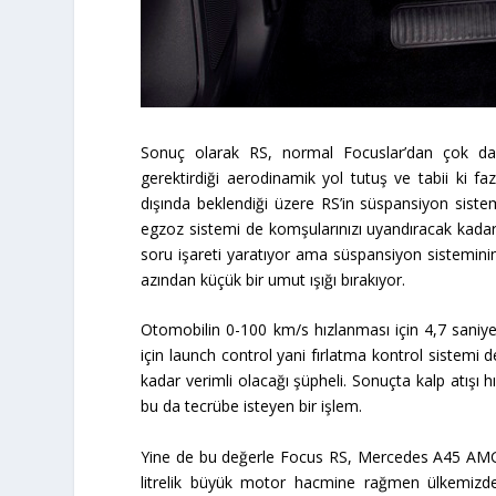
Sonuç olarak RS, normal Focuslar’dan çok dah
gerektirdiği aerodinamik yol tutuş ve tabii ki faz
dışında beklendiği üzere RS’in süspansiyon sistemi
egzoz sistemi de komşularınızı uyandıracak kada
soru işareti yaratıyor ama süspansiyon sisteminin
azından küçük bir umut ışığı bırakıyor.
Otomobilin 0-100 km/s hızlanması için 4,7 saniy
için launch control yani fırlatma kontrol sistemi 
kadar verimli olacağı şüpheli. Sonuçta kalp atışı 
bu da tecrübe isteyen bir işlem.
Yine de bu değerle Focus RS, Mercedes A45 AMG 
litrelik büyük motor hacmine rağmen ülkemizde b