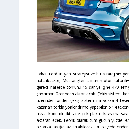
Fakat Ford’un yeni stratejisi ve bu stratejinin ye
hatchbackte, Mustang’ten alınan motor kullanıl
gerekli hallerde torkunu 15 saniyeliğine 470 Nm’
şanzıman üzerinden aktarılacak. Çekiş sistemi kon
üzerinden önden çekiş sistemi mi yoksa 4 teker
kazanan torkla yönlendirme yapabilen bir 4 tekerl
aksta konumlu iki tane çok plakalı kavrama say
aktarabilecek. Teorik olarak tüm gücün yüzde 70
bir arka lastiğe aktarılabilecek. Bu sayede önde