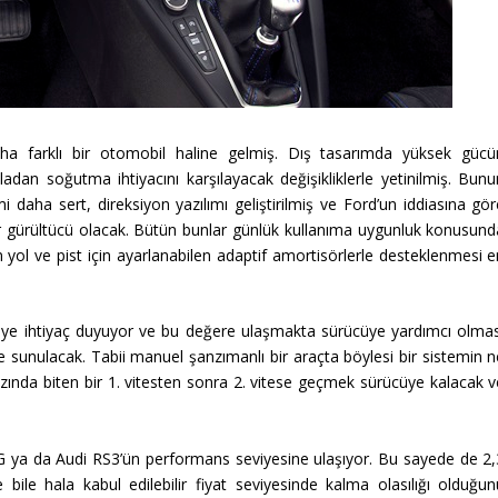
a farklı bir otomobil haline gelmiş. Dış tasarımda yüksek gücü
ladan soğutma ihtiyacını karşılayacak değişikliklerle yetinilmiş. Bunu
 daha sert, direksiyon yazılımı geliştirilmiş ve Ford’un iddiasına gör
r gürültücü olacak. Bütün bunlar günlük kullanıma uygunluk konusund
 yol ve pist için ayarlanabilen adaptif amortisörlerle desteklenmesi e
eye ihtiyaç duyuyor ve bu değere ulaşmakta sürücüye yardımcı olmas
de sunulacak. Tabii manuel şanzımanlı bir araçta böylesi bir sistemin 
hızında biten bir 1. vitesten sonra 2. vitese geçmek sürücüye kalacak 
ya da Audi RS3’ün performans seviyesine ulaşıyor. Bu sayede de 2,
ile hala kabul edilebilir fiyat seviyesinde kalma olasılığı olduğun