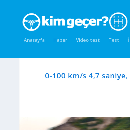
Anasayfa
Haber
Video test
Test
0-100 km/s 4,7 saniye,