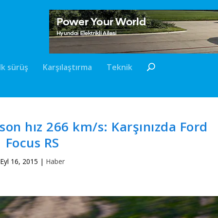
İlk sürüş
Karşılaştırma
Teknik
 son hız 266 km/s: Karşınızda Ford
Focus RS
Eyl 16, 2015
|
Haber