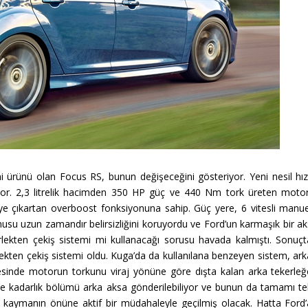
ni ürünü olan Focus RS, bunun değişeceğini gösteriyor. Yeni nesil hızl
ıyor. 2,3 litrelik hacimden 350 HP güç ve 440 Nm tork üreten motor
ye çıkartan overboost fonksiyonuna sahip. Güç yere, 6 vitesli manue
usu uzun zamandır belirsizliğini koruyordu ve Ford’un karmaşık bir ak
lekten çekiş sistemi mi kullanacağı sorusu havada kalmıştı. Sonuçt
ekten çekiş sistemi oldu. Kuga’da da kullanılana benzeyen sistem, ark
esinde motorun torkunu viraj yönüne göre dışta kalan arka tekerleğ
’e kadarlık bölümü arka aksa gönderilebiliyor ve bunun da tamamı te
n kaymanın önüne aktif bir müdahaleyle geçilmiş olacak. Hatta Ford’