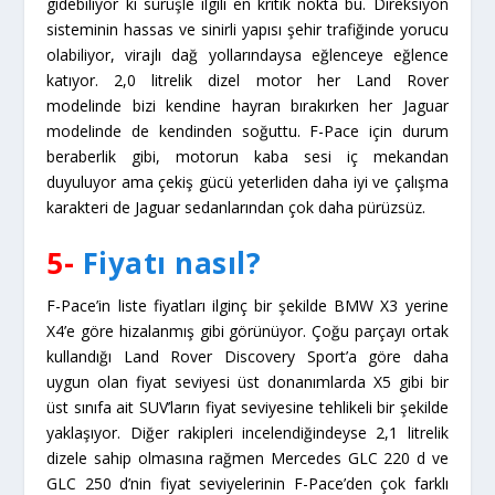
gidebiliyor ki sürüşle ilgili en kritik nokta bu. Direksiyon
sisteminin hassas ve sinirli yapısı şehir trafiğinde yorucu
olabiliyor, virajlı dağ yollarındaysa eğlenceye eğlence
katıyor. 2,0 litrelik dizel motor her Land Rover
modelinde bizi kendine hayran bırakırken her Jaguar
modelinde de kendinden soğuttu. F-Pace için durum
beraberlik gibi, motorun kaba sesi iç mekandan
duyuluyor ama çekiş gücü yeterliden daha iyi ve çalışma
karakteri de Jaguar sedanlarından çok daha pürüzsüz.
5-
Fiyatı nasıl?
F-Pace’in liste fiyatları ilginç bir şekilde BMW X3 yerine
X4’e göre hizalanmış gibi görünüyor. Çoğu parçayı ortak
kullandığı Land Rover Discovery Sport’a göre daha
uygun olan fiyat seviyesi üst donanımlarda X5 gibi bir
üst sınıfa ait SUV’ların fiyat seviyesine tehlikeli bir şekilde
yaklaşıyor. Diğer rakipleri incelendiğindeyse 2,1 litrelik
dizele sahip olmasına rağmen Mercedes GLC 220 d ve
GLC 250 d’nin fiyat seviyelerinin F-Pace’den çok farklı