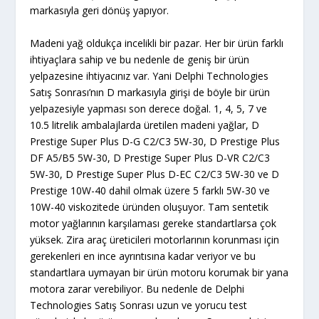
markasıyla geri dönüş yapıyor.
Madeni yağ oldukça incelikli bir pazar. Her bir ürün farklı
ihtiyaçlara sahip ve bu nedenle de geniş bir ürün
yelpazesine ihtiyacınız var. Yani Delphi Technologies
Satış Sonrası’nın D markasıyla girişi de böyle bir ürün
yelpazesiyle yapması son derece doğal. 1, 4, 5, 7 ve
10.5 litrelik ambalajlarda üretilen madeni yağlar, D
Prestige Super Plus D-G C2/C3 5W-30, D Prestige Plus
DF A5/B5 5W-30, D Prestige Super Plus D-VR C2/C3
5W-30, D Prestige Super Plus D-EC C2/C3 5W-30 ve D
Prestige 10W-40 dahil olmak üzere 5 farklı 5W-30 ve
10W-40 viskozitede üründen oluşuyor. Tam sentetik
motor yağlarının karşılaması gereke standartlarsa çok
yüksek. Zira araç üreticileri motorlarının korunması için
gerekenleri en ince ayrıntısına kadar veriyor ve bu
standartlara uymayan bir ürün motoru korumak bir yana
motora zarar verebiliyor. Bu nedenle de Delphi
Technologies Satış Sonrası uzun ve yorucu test