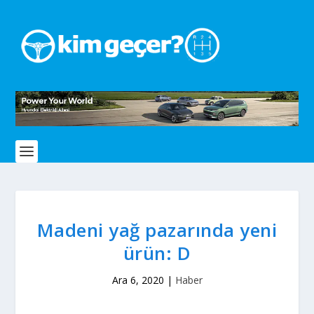
Madeni yağ pazarında yeni
ürün: D
Ara 6, 2020
|
Haber