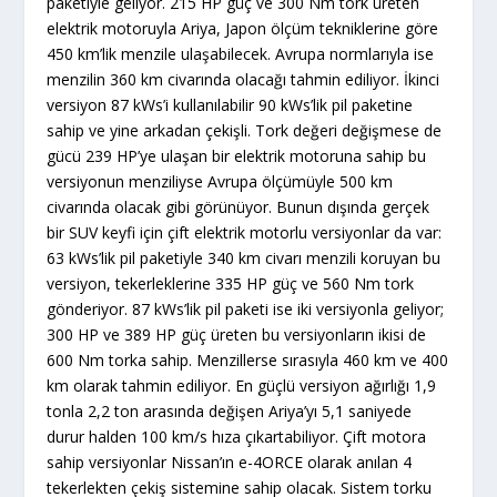
paketiyle geliyor. 215 HP güç ve 300 Nm tork üreten
elektrik motoruyla Ariya, Japon ölçüm tekniklerine göre
450 km’lik menzile ulaşabilecek. Avrupa normlarıyla ise
menzilin 360 km civarında olacağı tahmin ediliyor. İkinci
versiyon 87 kWs’i kullanılabilir 90 kWs’lik pil paketine
sahip ve yine arkadan çekişli. Tork değeri değişmese de
gücü 239 HP’ye ulaşan bir elektrik motoruna sahip bu
versiyonun menziliyse Avrupa ölçümüyle 500 km
civarında olacak gibi görünüyor. Bunun dışında gerçek
bir SUV keyfi için çift elektrik motorlu versiyonlar da var:
63 kWs’lik pil paketiyle 340 km civarı menzili koruyan bu
versiyon, tekerleklerine 335 HP güç ve 560 Nm tork
gönderiyor. 87 kWs’lik pil paketi ise iki versiyonla geliyor;
300 HP ve 389 HP güç üreten bu versiyonların ikisi de
600 Nm torka sahip. Menzillerse sırasıyla 460 km ve 400
km olarak tahmin ediliyor. En güçlü versiyon ağırlığı 1,9
tonla 2,2 ton arasında değişen Ariya’yı 5,1 saniyede
durur halden 100 km/s hıza çıkartabiliyor. Çift motora
sahip versiyonlar Nissan’ın e-4ORCE olarak anılan 4
tekerlekten çekiş sistemine sahip olacak. Sistem torku