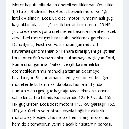
Motor kaputu altında da önemli yenilikler var. Öncelikle
1,0 litrelik 3 silindirli EcoBoost benzinli motor ve 1,5
litrelik 4 silindirli EcoBlue dizel motor Puma’nın asli güç
kaynakları olacak. 1,0 litrelik benzinli motorun 125 HP
güç üreten versiyonu üretime en başından dahil edilecek
ama dizel motor için biraz daha beklemek gerekecek.
Daha ilginci, Fiesta ve Focus ürün gamında çift
kavramalı şanzımanları bir kenara bırakıp yeni geliştirilen
tork konertörlü şanzımanları kullanmaya başlayan Ford,
Puma ürün gamına 7 vitesli ve çift kavramalı bir
otomatikleştirilmiş manuel şanzıman eklemeye
hazırlanıyor. Bu şanzımanın ilerleyen dönemde diğer
modellerde kullanılması da olası. Bunların dışında
Puma’nın en ilginç güç kaynağı 48V elektrik sistemine
sahip bir tatlısu hibridi. Bu sistemde 125 HP ya da 155
HP güç üreten EcoBoost motora 11,5 kW (yaklaşık 15,5
HP) güç üreten ve motora kayışla bağlı bir elektrik
motoru eşlik ediyor. Bu motor hem marş motorunun
hem de alternatörün yerini alacak bir sistemin parçası.