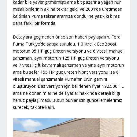
kadar bile yaver gitmemişti ama bit pazarına yağan nur
misali birilerinin aklına tekrar geldi ve 2001’de üretimden
kaldırılan Puma tekrar aramıza döndü; ne yazık ki biraz
daha farklı bir formda.
Detaylara geçmeden önce son haberi paylaşalım. Ford
Puma Türkiye’de satışa sunuldu. 1,0 litrelik EcoBoost
motorun 95 HP güç üreten versiyonu ve 6 vitesli manuel
şanzıman, aynı motorun 125 HP güç üreten versiyonu
ve 7 vitesli çift kavramalı şanzıman ve yine aynı motorun
ama bu sefer 155 HP güç üreten hibrit versiyonu ise 6
vitesli manuel şanzımanla Puma’nın ürün gamını
oluşturuyor. Baz versiyon için belirlenen fiyat 192.500 TL
ama ne donanımlar ne de fiyatlar hakkında detaylı bilgi
henüz paylaşılmadı. Bütün bunlar için güncellemelerimiz
sürecek, takipte kalın.