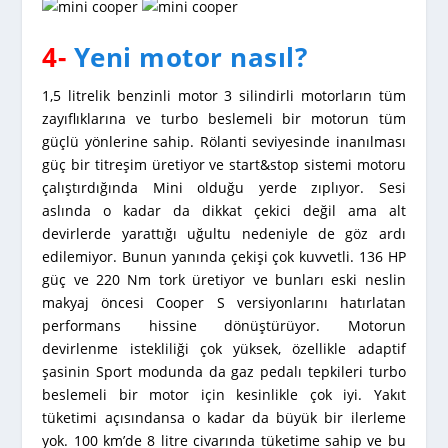
4-
Yeni motor nasıl?
1,5 litrelik benzinli motor 3 silindirli motorların tüm
zayıflıklarına ve turbo beslemeli bir motorun tüm
güçlü yönlerine sahip. Rölanti seviyesinde inanılması
güç bir titreşim üretiyor ve start&stop sistemi motoru
çalıştırdığında Mini olduğu yerde zıplıyor. Sesi
aslında o kadar da dikkat çekici değil ama alt
devirlerde yarattığı uğultu nedeniyle de göz ardı
edilemiyor. Bunun yanında çekişi çok kuvvetli. 136 HP
güç ve 220 Nm tork üretiyor ve bunları eski neslin
makyaj öncesi Cooper S versiyonlarını hatırlatan
performans hissine dönüştürüyor. Motorun
devirlenme istekliliği çok yüksek, özellikle adaptif
şasinin Sport modunda da gaz pedalı tepkileri turbo
beslemeli bir motor için kesinlikle çok iyi. Yakıt
tüketimi açısındansa o kadar da büyük bir ilerleme
yok. 100 km’de 8 litre civarında tüketime sahip ve bu