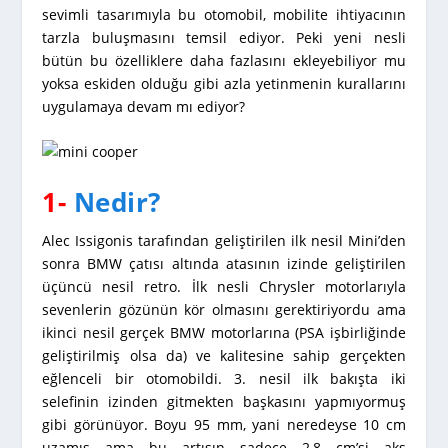
sevimli tasarımıyla bu otomobil, mobilite ihtiyacının
tarzla buluşmasını temsil ediyor. Peki yeni nesli
bütün bu özelliklere daha fazlasını ekleyebiliyor mu
yoksa eskiden olduğu gibi azla yetinmenin kurallarını
uygulamaya devam mı ediyor?
1-
Nedir?
Alec Issigonis tarafından geliştirilen ilk nesil Mini’den
sonra BMW çatısı altında atasının izinde geliştirilen
üçüncü nesil retro. İlk nesli Chrysler motorlarıyla
sevenlerin gözünün kör olmasını gerektiriyordu ama
ikinci nesil gerçek BMW motorlarına (PSA işbirliğinde
geliştirilmiş olsa da) ve kalitesine sahip gerçekten
eğlenceli bir otomobildi. 3. nesil ilk bakışta iki
selefinin izinden gitmekten başkasını yapmıyormuş
gibi görünüyor. Boyu 95 mm, yani neredeyse 10 cm
uzamış ama bu artışın sadece 2,8 cm’si aks