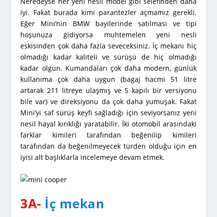
Neredeyse her yeni nesil model gibi selefinden daha
iyi. Fakat burada kimi parantezler açmamız gerekli.
Eğer Mini’nin BMW bayilerinde satılması ve tipi
hoşunuza gidiyorsa muhtemelen yeni nesli
eskisinden çok daha fazla seveceksiniz. İç mekanı hiç
olmadığı kadar kaliteli ve sürüşü de hiç olmadığı
kadar olgun. Kumandaları çok daha modern, günlük
kullanıma çok daha uygun (bagaj hacmi 51 litre
artarak 211 litreye ulaşmış ve 5 kapılı bir versiyonu
bile var) ve direksiyonu da çok daha yumuşak. Fakat
Mini’yi saf sürüş keyfi sağladığı için seviyorsanız yeni
nesil hayal kırıklığı yaratabilir. İki otomobil arasındaki
farklar kimileri tarafından beğenilip kimileri
tarafından da beğenilmeyecek türden olduğu için en
iyisi alt başlıklarla incelemeye devam etmek.
3A-
İç mekan