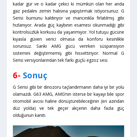
kadar gür ve o kadar çekici ki mümkün olan her anda
gaz pedalını zemin halısına yapıştırmak istiyorsunuz. G
Serisi burnunu kaldırıyor ve mancınıkla fırlatılmış gibi
hızlanıyor. Arada güç kaybının esamesi okunmadığı gibi
kontrolsüzlük korkusu da yaşanmıyor. Yol tutuşu gücüne
kıyasla güven verici olmasa da konforu kesinlikle
sorunsuz. Sanki AMG gücü verirken süspansiyon
sistemini değiştirmemiş gibi hissettiriyor. Normal G
Serisi versiyonlarından tek farkı güçlü egzoz sesi.
6-
Sonuç
G Serisi gibi bir dinozoru taçlandırmanın daha iyi bir yolu
olamazdı. G63 AMG, AMG’nin isterse bir kayayı bile spor
otomobil avcısı haline dönüştürebileceğinin (en azından
düz yolda) ve tek geçer akçenin daha fazla güç
olduğunun kanıtı.