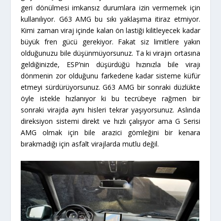
geri dönülmesi imkansız durumlara izin vermemek için
kullanılıyor. G63 AMG bu sıkı yaklaşıma itiraz etmiyor.
Kimi zaman viraj içinde kalan ön lastiği kilitleyecek kadar
büyük fren gücü gerekiyor. Fakat siz limitlere yakın
olduğunuzu bile düşünmüyorsunuz. Ta ki virajın ortasına
geldiğinizde, ESP’nin düşürdüğü hızınızla bile virajı
dönmenin zor olduğunu farkedene kadar sisteme küfür
etmeyi sürdürüyorsunuz. G63 AMG bir sonraki düzlükte
öyle istekle hızlanıyor ki bu tecrübeye rağmen bir
sonraki virajda aynı hisleri tekrar yaşıyorsunuz. Aslında
direksiyon sistemi direkt ve hızlı çalışıyor ama G Serisi
AMG olmak için bile arazici gömleğini bir kenara
bırakmadığı için asfalt virajlarda mutlu değil.