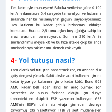
Tek kelimeyle muhteşem! Fabrika verilerine göre 0-100
km/s hızlanmasını 5,4 saniyede tamamlıyor ve hızlanma
sırasında her bir milisaniyenin geçişini sayabiliyorsunuz.
Dev kütlenin bu kadar çabuk hızlanması oldukça
korkutucu. Burada 2,5 tonu aşkın boş ağırlığa sahip bir
arazi aracından bahsediyoruz. Son hızı 210 km/s ile
sınırlandırılmış (neyse ki!) ve bu hıza istekle çıkıp bir anda
sınırlandırıcıya takılmasını izlemek çok keyifli.
4-
Yol tutuşu nasıl?
Tam olarak yol tutuştan bahsetmek zor, en azından düz
gidiş dengesi yüksek. Sabit akslar arazi kullanımı için ne
kadar iyiyse yol kullanımı için o kadar kötü. Bunu G63
AMG kadar belli eden ikinci bir araç bulmak zor.
Mercedes de bunun farkında olduğu için dünya
üzerindeki en disiplinli ESP yazılımını kullanıyor. G63
AMG’nin ESP’si daha siz viraja girmeden devreye
giriyormuş gibi hissettiriyor. Hızlı ve sert müdahaleler,