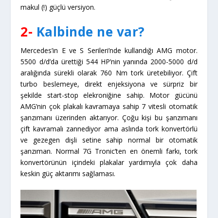
makul (!) güçlü versiyon.
2-
Kalbinde ne var?
Mercedes’in E ve S Serileri’nde kullandığı AMG motor.
5500 d/d’da ürettiği 544 HP’nin yanında 2000-5000 d/d
aralığında sürekli olarak 760 Nm tork üretebiliyor. Çift
turbo beslemeye, direkt enjeksiyona ve sürpriz bir
şekilde start-stop elekroniğine sahip. Motor gücünü
AMG’nin çok plakalı kavramaya sahip 7 vitesli otomatik
şanzımanı üzerinden aktarıyor. Çoğu kişi bu şanzımanı
çift kavramalı zannediyor ama aslında tork konvertörlü
ve gezegen dişli setine sahip normal bir otomatik
şanzıman. Normal 7G Tronic’ten en önemli farkı, tork
konvertörünün içindeki plakalar yardımıyla çok daha
keskin güç aktarımı sağlaması.