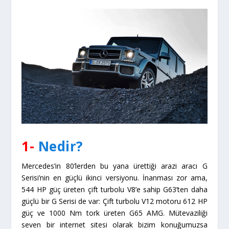
1-
Nedir?
Mercedes’in 80’lerden bu yana ürettiği arazi aracı G
Serisi’nin en güçlü ikinci versiyonu. İnanması zor ama,
544 HP güç üreten çift turbolu V8’e sahip G63’ten daha
güçlü bir G Serisi de var: Çift turbolu V12 motoru 612 HP
güç ve 1000 Nm tork üreten G65 AMG. Mütevaziliği
seven bir internet sitesi olarak bizim konuğumuzsa